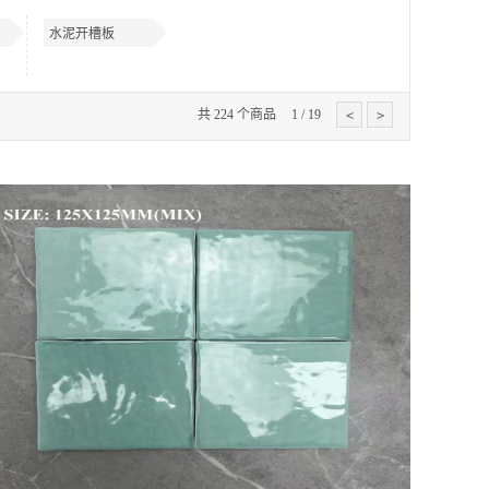
水泥开槽板
共
224
个商品
1
/
19
<
>