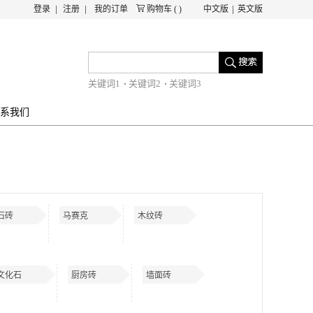
登录
注册
我的订单
购物车
(
)
中文版
英文版
关键词1
关键词2
关键词3
系我们
石砖
马赛克
木纹砖
文化石
厨房砖
墙面砖