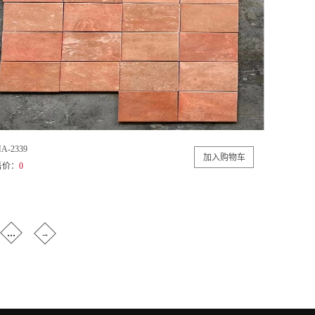
A-2339
售价：
0
...
→