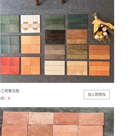
手工砖集合图
售价：
0