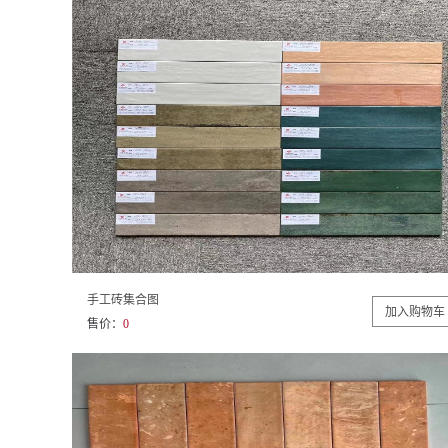
手工砖集合图
售价：
0