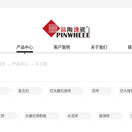
产品中心
客户案例
关于我们
联
首页
→
产品中心
→
手工砖
复古石
仿水磨石瓷砖
花砖
仿大理
工砖
水磨石预制板
水泥砖
玻璃砖