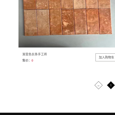
渐变色长条手工砖
售价：
0
←
1