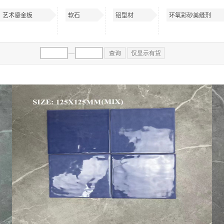
艺术鎏金板
软石
铝型材
环氧彩砂美缝剂
—
查询
仅显示有货