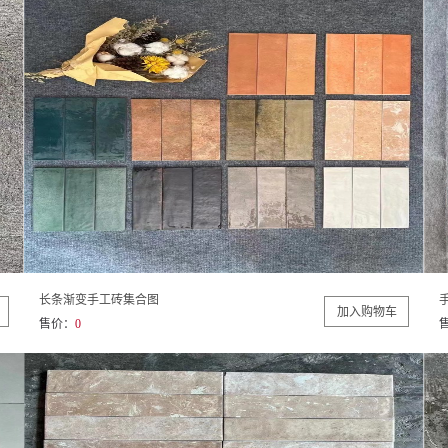
长条渐变手工砖集合图
售价：
0