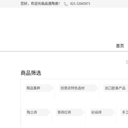
您好，欢迎光临品逸陶瓷！
021-52045971
首页
商品筛选
精品集粹
创意店特色选材
出口欧美产品
陶土砖
青砖红砖
砂岩砖
手