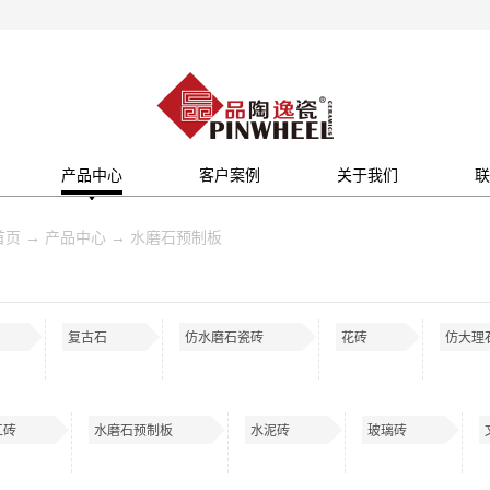
产品中心
客户案例
关于我们
联
首页
→
产品中心
→
水磨石预制板
复古石
仿水磨石瓷砖
花砖
仿大理
工砖
水磨石预制板
水泥砖
玻璃砖