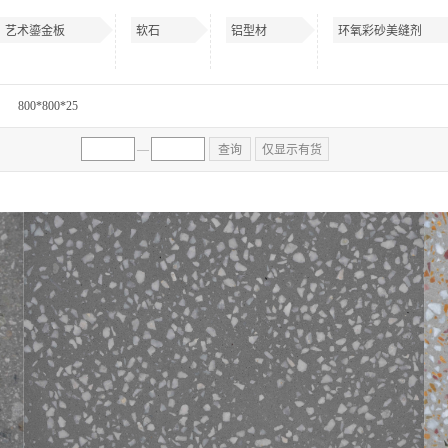
艺术鎏金板
软石
铝型材
环氧彩砂美缝剂
800*800*25
—
查询
仅显示有货