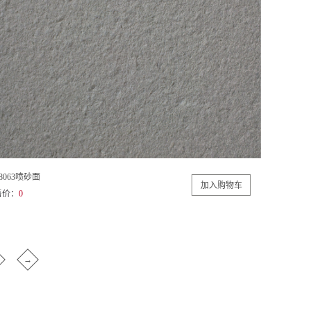
8063喷砂面
售价：
0
→