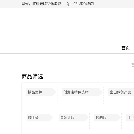
您好，欢迎光临品逸陶瓷！
021-52045971
首页
商品筛选
精品集粹
创意店特色选材
出口欧美产品
陶土砖
青砖红砖
砂岩砖
手