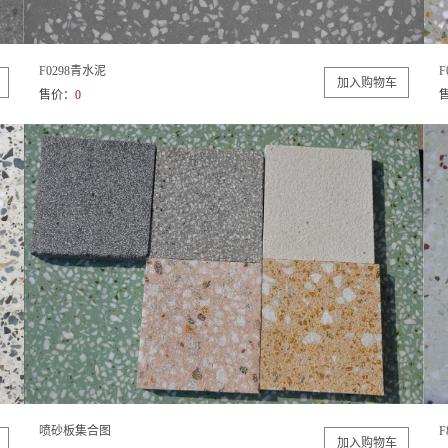
F0298青水泥
F
售价：
0
喷砂板集合图
F