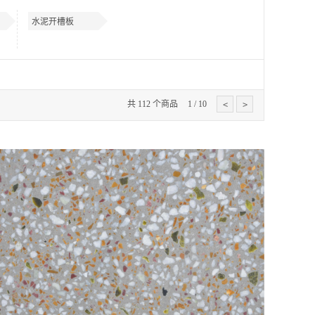
水泥开槽板
共
112
个商品
1
/
10
<
>