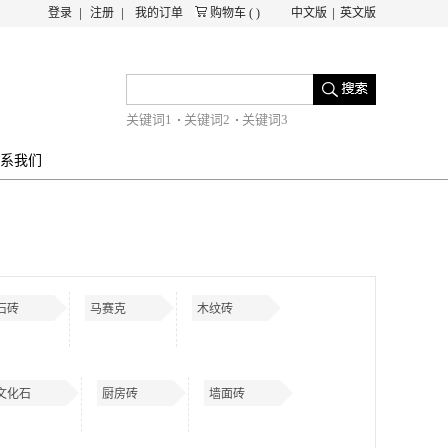
登录
注册
我的订单
购物车
(
)
中文版
英文版
关键词1
关键词2
关键词3
系我们
石砖
马赛克
木纹砖
文化石
厨房砖
墙面砖