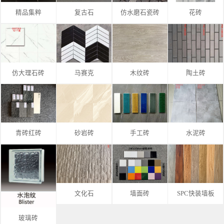
精品集粹
复古石
仿水磨石瓷砖
花砖
仿大理石砖
马赛克
木纹砖
陶土砖
青砖红砖
砂岩砖
手工砖
水泥砖
文化石
墙面砖
SPC快装墙板
玻璃砖