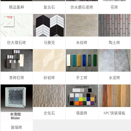
精品集粹
复古石
仿水磨石瓷砖
花砖
仿大理石砖
马赛克
木纹砖
陶土砖
青砖红砖
砂岩砖
手工砖
水泥砖
文化石
墙面砖
SPC快装墙板
玻璃砖