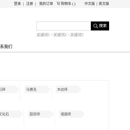
登录
注册
我的订单
购物车
(
)
中文版
英文版
关键词1
关键词2
关键词3
系我们
石砖
马赛克
木纹砖
文化石
厨房砖
墙面砖