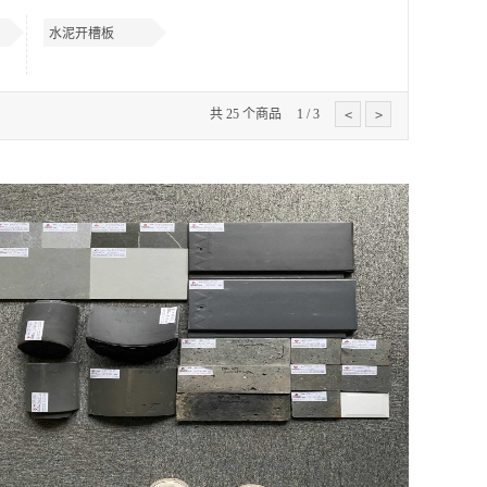
水泥开槽板
共
25
个商品
1
/
3
<
>