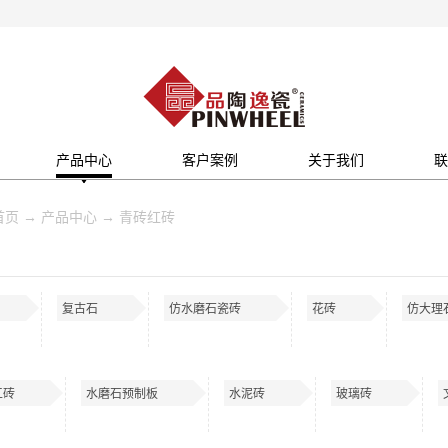
产品中心
客户案例
关于我们
联
首页
→
产品中心
→
青砖红砖
复古石
仿水磨石瓷砖
花砖
仿大理
工砖
水磨石预制板
水泥砖
玻璃砖