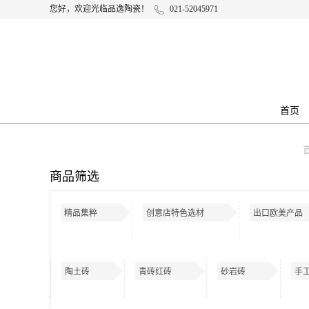
您好，欢迎光临品逸陶瓷！
021-52045971
首页
商品筛选
精品集粹
创意店特色选材
出口欧美产品
陶土砖
青砖红砖
砂岩砖
手