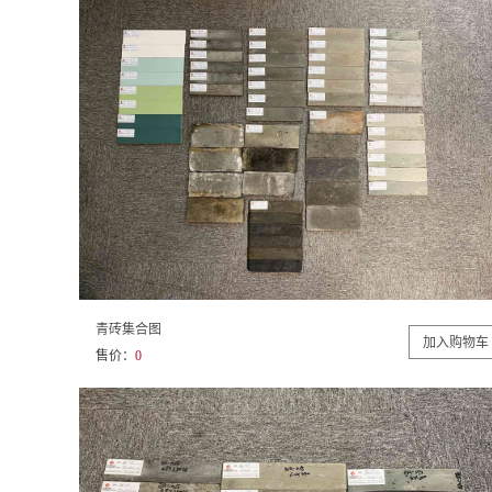
青砖集合图
售价：
0