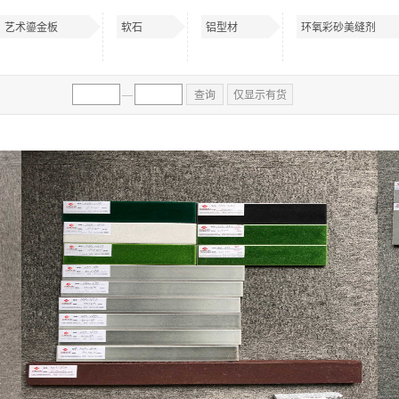
艺术鎏金板
软石
铝型材
环氧彩砂美缝剂
—
查询
仅显示有货