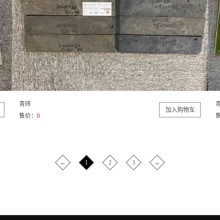
青砖
售价：
0
←
1
2
3
→