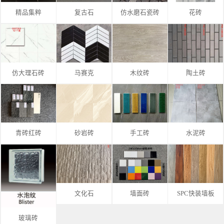
精品集粹
复古石
仿水磨石瓷砖
花砖
仿大理石砖
马赛克
木纹砖
陶土砖
青砖红砖
砂岩砖
手工砖
水泥砖
文化石
墙面砖
SPC快装墙板
玻璃砖