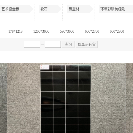
艺术鎏金板
软石
铝型材
环氧彩砂美缝剂
178*1213
1200*3000
590*3000
600*2700
600*2800
—
查询
仅显示有货