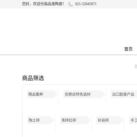
您好，欢迎光临品逸陶瓷！
021-52045971
首页
商品筛选
精品集粹
创意店特色选材
出口欧美产品
陶土砖
青砖红砖
砂岩砖
手