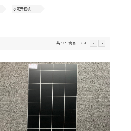
水泥开槽板
共
44
个商品
3
/
4
<
>