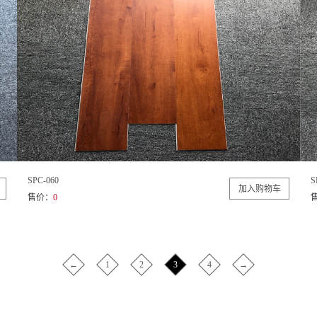
SPC-060
S
售价：
0
←
1
2
3
4
→