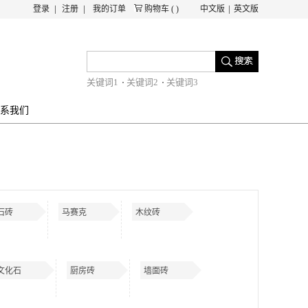
登录
注册
我的订单
购物车
(
)
中文版
英文版
关键词1
关键词2
关键词3
系我们
石砖
马赛克
木纹砖
文化石
厨房砖
墙面砖