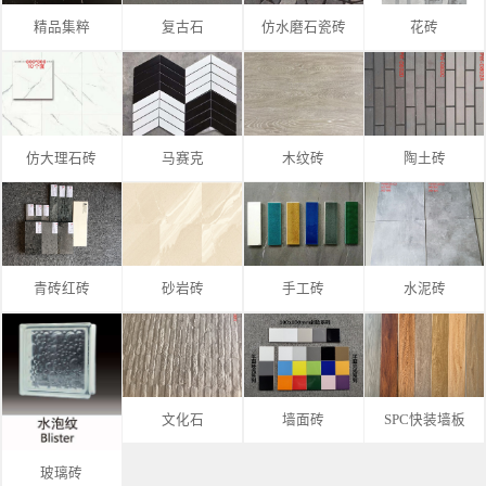
精品集粹
复古石
仿水磨石瓷砖
花砖
仿大理石砖
马赛克
木纹砖
陶土砖
青砖红砖
砂岩砖
手工砖
水泥砖
文化石
墙面砖
SPC快装墙板
玻璃砖