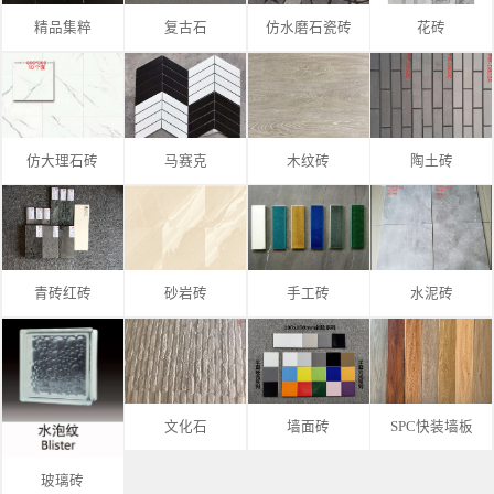
精品集粹
复古石
仿水磨石瓷砖
花砖
仿大理石砖
马赛克
木纹砖
陶土砖
青砖红砖
砂岩砖
手工砖
水泥砖
文化石
墙面砖
SPC快装墙板
玻璃砖