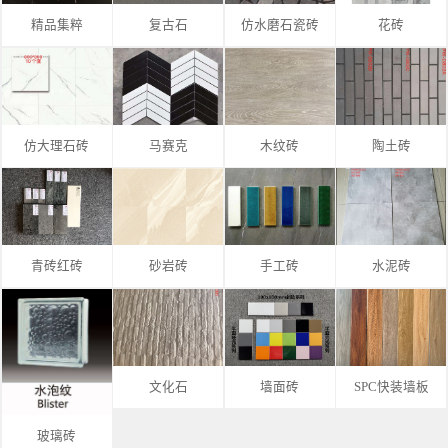
精品集粹
复古石
仿水磨石瓷砖
花砖
仿大理石砖
马赛克
木纹砖
陶土砖
青砖红砖
砂岩砖
手工砖
水泥砖
文化石
墙面砖
SPC快装墙板
玻璃砖