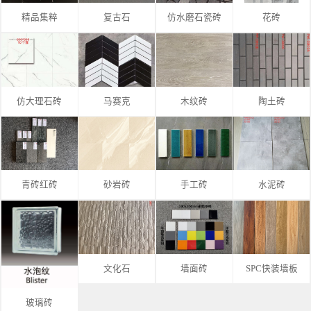
精品集粹
复古石
仿水磨石瓷砖
花砖
仿大理石砖
马赛克
木纹砖
陶土砖
青砖红砖
砂岩砖
手工砖
水泥砖
文化石
墙面砖
SPC快装墙板
玻璃砖