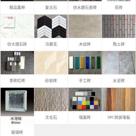
精品集粹
复古石
仿水磨石瓷砖
花砖
仿大理石砖
马赛克
木纹砖
陶土砖
青砖红砖
砂岩砖
手工砖
水泥砖
文化石
墙面砖
SPC快装墙板
玻璃砖