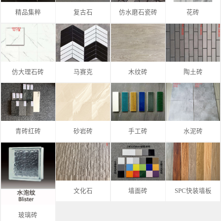
精品集粹
复古石
仿水磨石瓷砖
花砖
仿大理石砖
马赛克
木纹砖
陶土砖
青砖红砖
砂岩砖
手工砖
水泥砖
文化石
墙面砖
SPC快装墙板
玻璃砖