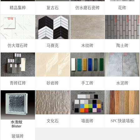
精品集粹
复古石
仿水磨石瓷砖
花砖
仿大理石砖
马赛克
木纹砖
陶土砖
青砖红砖
砂岩砖
手工砖
水泥砖
文化石
墙面砖
SPC快装墙板
玻璃砖