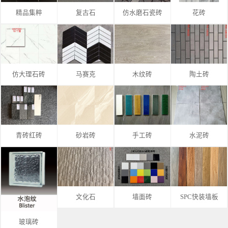
精品集粹
复古石
仿水磨石瓷砖
花砖
仿大理石砖
马赛克
木纹砖
陶土砖
青砖红砖
砂岩砖
手工砖
水泥砖
文化石
墙面砖
SPC快装墙板
玻璃砖