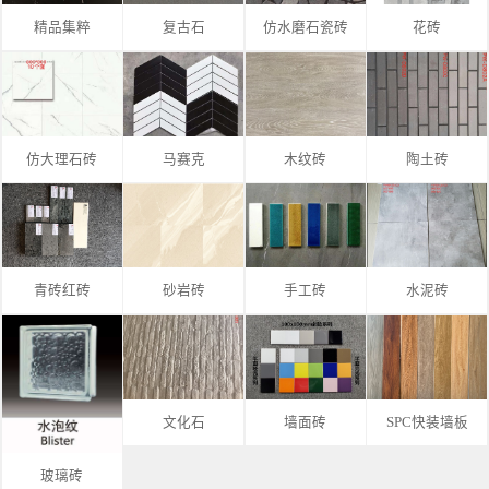
精品集粹
复古石
仿水磨石瓷砖
花砖
仿大理石砖
马赛克
木纹砖
陶土砖
青砖红砖
砂岩砖
手工砖
水泥砖
文化石
墙面砖
SPC快装墙板
玻璃砖