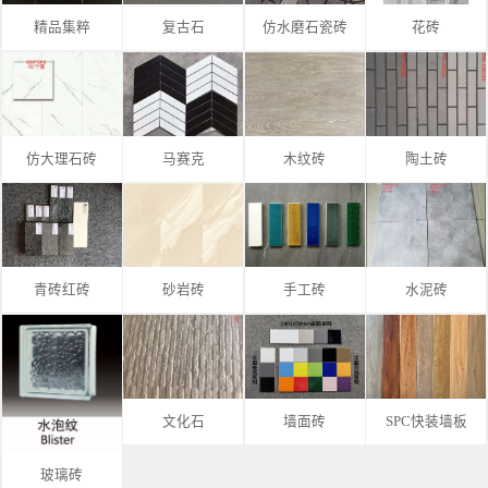
精品集粹
复古石
仿水磨石瓷砖
花砖
仿大理石砖
马赛克
木纹砖
陶土砖
青砖红砖
砂岩砖
手工砖
水泥砖
文化石
墙面砖
SPC快装墙板
玻璃砖