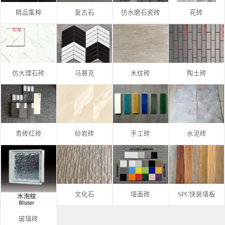
精品集粹
复古石
仿水磨石瓷砖
花砖
仿大理石砖
马赛克
木纹砖
陶土砖
青砖红砖
砂岩砖
手工砖
水泥砖
文化石
墙面砖
SPC快装墙板
玻璃砖