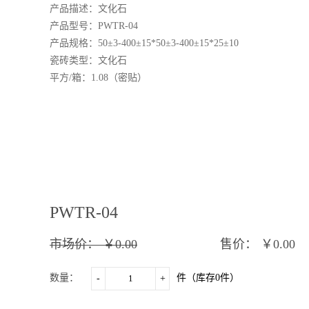
产品描述：
文化石
产品型号：
PWTR-04
产品规格：
50±3-400±15
*50±3-400±15*25±10
瓷砖类型：文化石
平方
/箱：
1.08
（密贴）
PWTR-04
市场价：
￥0.00
售价：
￥0.00
数量：
件（库存
0
件）
-
+