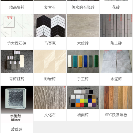
精品集粹
复古石
仿水磨石瓷砖
花砖
仿大理石砖
马赛克
木纹砖
陶土砖
青砖红砖
砂岩砖
手工砖
水泥砖
文化石
墙面砖
SPC快装墙板
玻璃砖