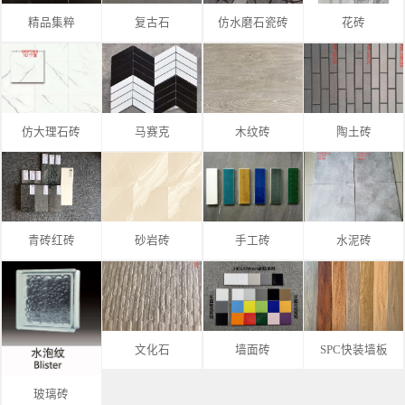
精品集粹
复古石
仿水磨石瓷砖
花砖
仿大理石砖
马赛克
木纹砖
陶土砖
青砖红砖
砂岩砖
手工砖
水泥砖
文化石
墙面砖
SPC快装墙板
玻璃砖