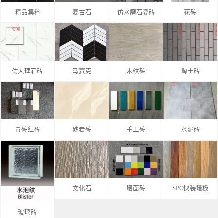
精品集粹
复古石
仿水磨石瓷砖
花砖
仿大理石砖
马赛克
木纹砖
陶土砖
青砖红砖
砂岩砖
手工砖
水泥砖
文化石
墙面砖
SPC快装墙板
玻璃砖