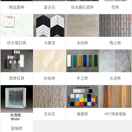
精品集粹
复古石
仿水磨石瓷砖
花砖
仿大理石砖
马赛克
木纹砖
陶土砖
青砖红砖
砂岩砖
手工砖
水泥砖
文化石
墙面砖
SPC快装墙板
玻璃砖