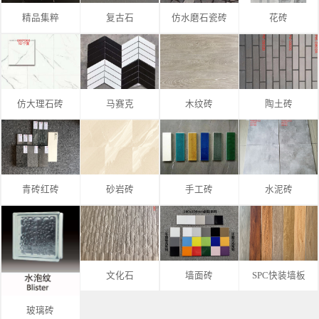
精品集粹
复古石
仿水磨石瓷砖
花砖
仿大理石砖
马赛克
木纹砖
陶土砖
青砖红砖
砂岩砖
手工砖
水泥砖
文化石
墙面砖
SPC快装墙板
玻璃砖