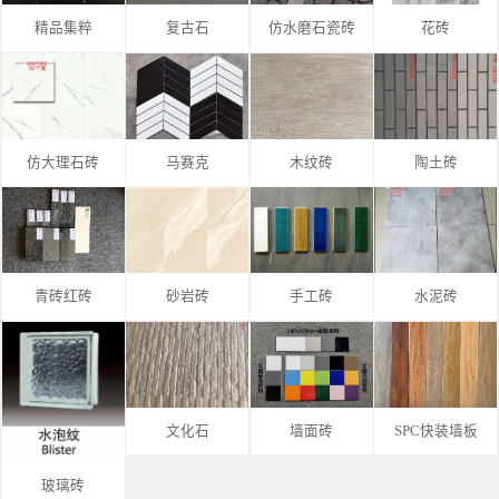
精品集粹
复古石
仿水磨石瓷砖
花砖
仿大理石砖
马赛克
木纹砖
陶土砖
青砖红砖
砂岩砖
手工砖
水泥砖
文化石
墙面砖
SPC快装墙板
玻璃砖