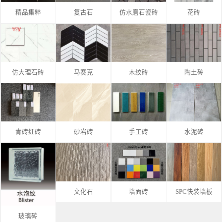
精品集粹
复古石
仿水磨石瓷砖
花砖
仿大理石砖
马赛克
木纹砖
陶土砖
青砖红砖
砂岩砖
手工砖
水泥砖
文化石
墙面砖
SPC快装墙板
玻璃砖