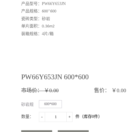
产品型号：PW66Y653JN
产品规格：
600*
600
瓷砖类型：
砂岩
单片面积：
0.
36
m2
装箱规格：
4
片
箱
/
PW66Y653JN 600*600
市场价：
￥0.00
售价：
￥0.00
600*600
砂岩规
格：
数量：
件（库存
0
件）
-
+