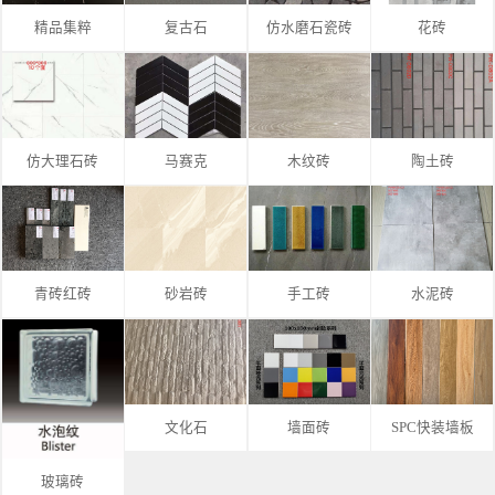
精品集粹
复古石
仿水磨石瓷砖
花砖
仿大理石砖
马赛克
木纹砖
陶土砖
青砖红砖
砂岩砖
手工砖
水泥砖
文化石
墙面砖
SPC快装墙板
玻璃砖