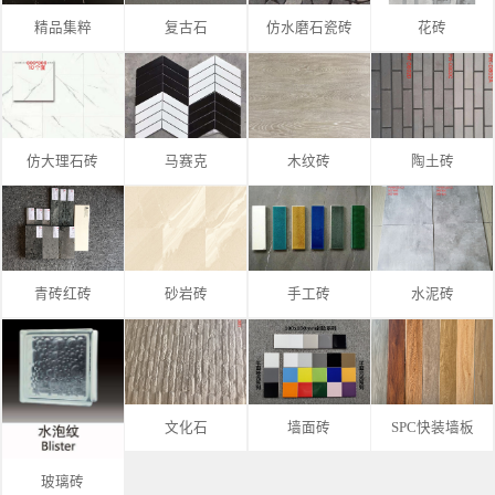
精品集粹
复古石
仿水磨石瓷砖
花砖
仿大理石砖
马赛克
木纹砖
陶土砖
青砖红砖
砂岩砖
手工砖
水泥砖
文化石
墙面砖
SPC快装墙板
玻璃砖