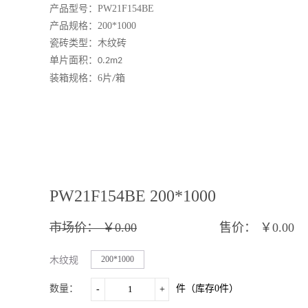
产品型号：
PW21F154BE
产品规格：
200*1000
瓷砖类型：木纹砖
单片面积：
0.2
m2
装箱规格：
6片
箱
/
PW21F154BE 200*1000
市场价：
￥0.00
售价：
￥0.00
200*1000
木纹规
格：
数量：
件（库存
0
件）
-
+