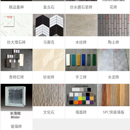
精品集粹
复古石
仿水磨石瓷砖
花砖
仿大理石砖
马赛克
木纹砖
陶土砖
青砖红砖
砂岩砖
手工砖
水泥砖
文化石
墙面砖
SPC快装墙板
玻璃砖