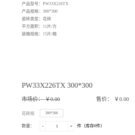
产品型号：
PW33X226TX
产品规格：
3
00*
3
00
瓷砖类型：花砖
平方面积：
11
片
/方
装箱规格：
15
片
/箱
PW33X226TX 300*300
市场价：
￥0.00
售价：
￥0.00
300*300
花砖规
格：
数量：
件（库存
0
件）
-
+