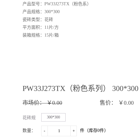
产品型号：
PW33J273TX（粉色系）
产品规格：
3
00*
3
00
瓷砖类型：花砖
平方面积：
11
片
/方
装箱规格：
15
片
/箱
PW33J273TX（粉色系列） 300*300
市场价：
￥0.00
售价：
￥0.00
300*300
花砖规
格：
数量：
件（库存
0
件）
-
+