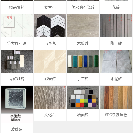
精品集粹
复古石
仿水磨石瓷砖
花砖
仿大理石砖
马赛克
木纹砖
陶土砖
青砖红砖
砂岩砖
手工砖
水泥砖
文化石
墙面砖
SPC快装墙板
玻璃砖