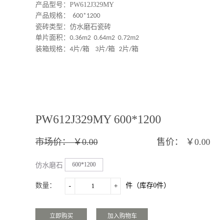
产品型号：PW612J329MY
产品规格：
600*1200
瓷砖类型：仿水磨石瓷砖
单片面积：
0.36m2 0.64m2 0.72m2
装箱规格：
片
箱
片
箱
片
箱
4
/
3
/
2
/
PW612J329MY 600*1200
市场价：
￥0.00
售价：
￥0.00
600*1200
仿水磨石
瓷砖规
数量：
件（库存
0
件）
-
+
格：