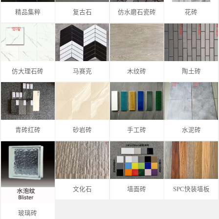
精品集粹
复古石
仿水磨石瓷砖
花砖
仿大理石砖
马赛克
木纹砖
陶土砖
青砖红砖
砂岩砖
手工砖
水泥砖
文化石
墙面砖
SPC快装墙板
玻璃砖