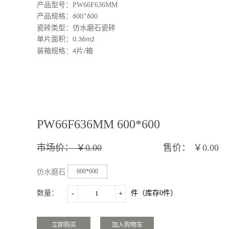
产品型号：PW66F636MM
产品规格：
600*600
瓷砖类型：仿水磨石瓷砖
单片面积：
0.36m2
装箱规格：
片
箱
4
/
PW66F636MM 600*600
市场价：
￥0.00
售价：
￥0.00
600*600
仿水磨石
瓷砖规
数量：
件（库存
0
件）
-
+
格：