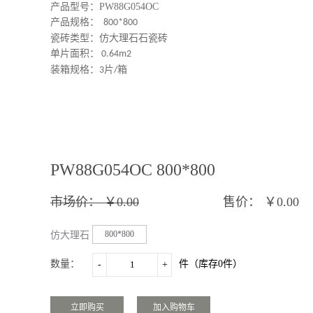
产品型号：PW88G054OC
产品规格：
800*800
瓷砖类型：仿大理石石瓷砖
单片面积：
0.64m2
装箱规格：
片
箱
3
/
PW88G054OC 800*800
市场价：
￥0.00
售价：
￥0.00
800*800
仿大理石
瓷砖规
数量：
件（库存
0
件）
-
+
格：