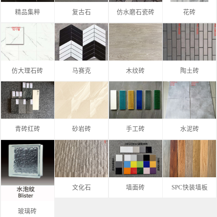
精品集粹
复古石
仿水磨石瓷砖
花砖
仿大理石砖
马赛克
木纹砖
陶土砖
青砖红砖
砂岩砖
手工砖
水泥砖
文化石
墙面砖
SPC快装墙板
玻璃砖