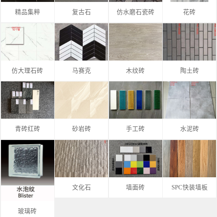
精品集粹
复古石
仿水磨石瓷砖
花砖
仿大理石砖
马赛克
木纹砖
陶土砖
青砖红砖
砂岩砖
手工砖
水泥砖
文化石
墙面砖
SPC快装墙板
玻璃砖