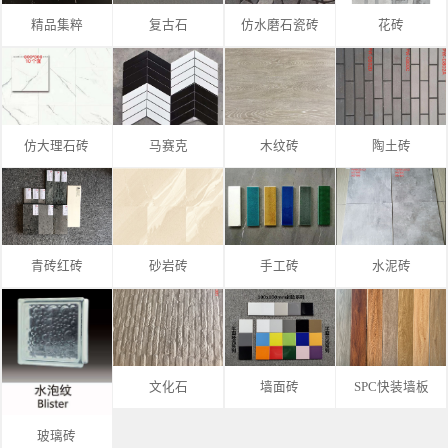
精品集粹
复古石
仿水磨石瓷砖
花砖
仿大理石砖
马赛克
木纹砖
陶土砖
青砖红砖
砂岩砖
手工砖
水泥砖
文化石
墙面砖
SPC快装墙板
玻璃砖