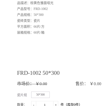
品描述：棕黄色
雏
面哑光
产品型号：FRD-1002
产品规格：
50*300
瓷砖类型：瓷片
平方面积：
66
片
/方
装箱规格：
60片/箱
FRD-1002 50*300
市场价：
￥0.00
售价：
￥0.00
50*300
瓷片规
格：
数量：
件（库存
0
件）
-
+