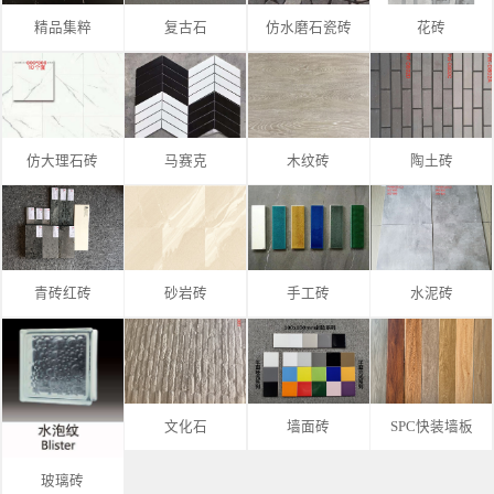
精品集粹
复古石
仿水磨石瓷砖
花砖
仿大理石砖
马赛克
木纹砖
陶土砖
青砖红砖
砂岩砖
手工砖
水泥砖
文化石
墙面砖
SPC快装墙板
玻璃砖