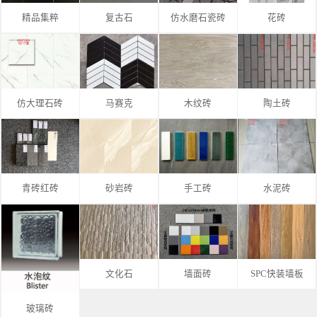
精品集粹
复古石
仿水磨石瓷砖
花砖
仿大理石砖
马赛克
木纹砖
陶土砖
青砖红砖
砂岩砖
手工砖
水泥砖
文化石
墙面砖
SPC快装墙板
玻璃砖