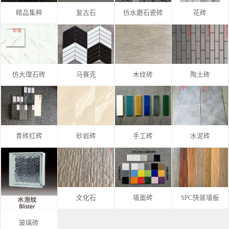
精品集粹
复古石
仿水磨石瓷砖
花砖
仿大理石砖
马赛克
木纹砖
陶土砖
青砖红砖
砂岩砖
手工砖
水泥砖
文化石
墙面砖
SPC快装墙板
玻璃砖