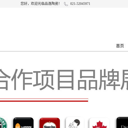
您好，欢迎光临品逸陶瓷！
021-52045971
首页