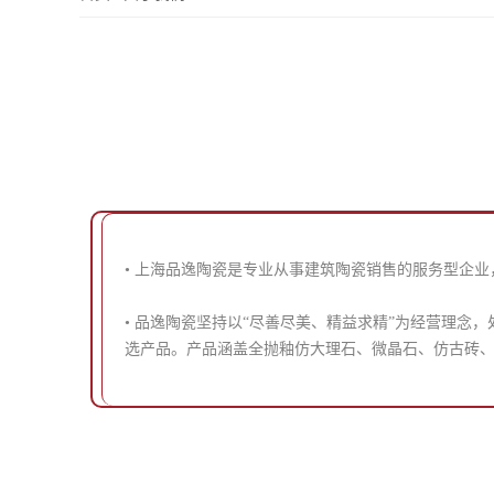
• 上海品逸陶瓷是专业从事建筑陶瓷销售的服务型企业，
• 品逸陶瓷坚持以“尽善尽美、精益求精”为经营理
选产品。产品涵盖全抛釉仿大理石、微晶石、仿古砖