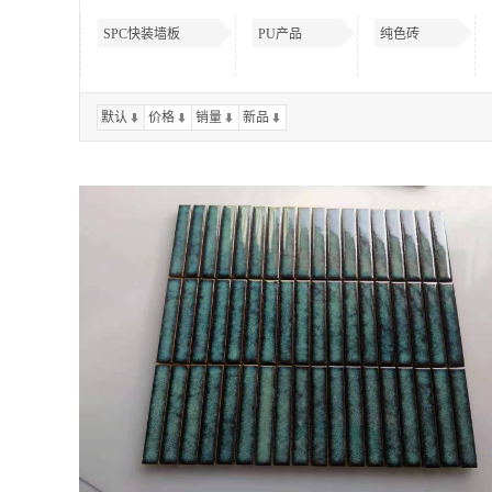
SPC快装墙板
PU产品
纯色砖
默认
价格
销量
新品