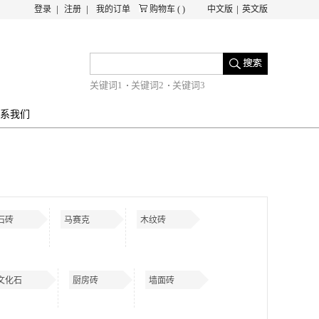
登录
注册
我的订单
购物车
(
)
中文版
英文版
关键词1
关键词2
关键词3
系我们
石砖
马赛克
木纹砖
文化石
厨房砖
墙面砖