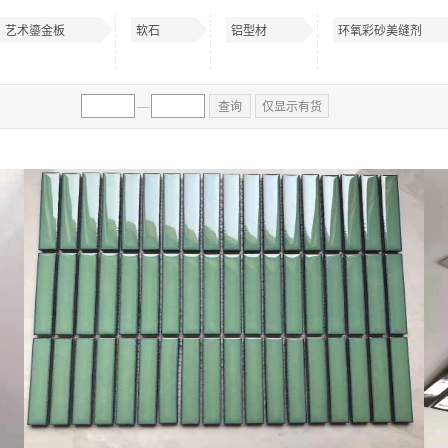
艺术鎏金板
软石
铝型材
环氧彩砂美缝剂
—
查询
仅显示有货