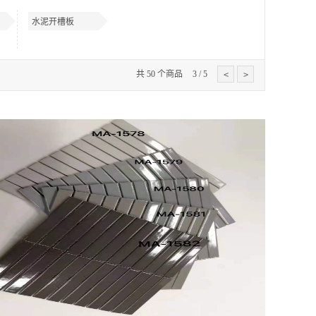
水泥开槽板
共
50
个商品
3
/
5
<
>