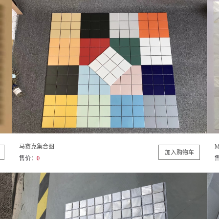
马赛克集合图
M
售价：
0