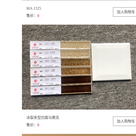
MA-1525
售价：
0
冰裂条型凹面马赛克
售价：
0