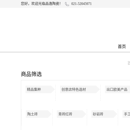
您好，欢迎光临品逸陶瓷！
021-52045971
首页
商品筛选
精品集粹
创意店特色选材
出口欧美产品
陶土砖
青砖红砖
砂岩砖
手