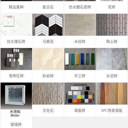
精品集粹
复古石
仿水磨石瓷砖
花砖
仿大理石砖
马赛克
木纹砖
陶土砖
青砖红砖
砂岩砖
手工砖
水泥砖
文化石
墙面砖
SPC快装墙板
玻璃砖