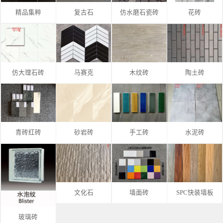
精品集粹
复古石
仿水磨石瓷砖
花砖
仿大理石砖
马赛克
木纹砖
陶土砖
青砖红砖
砂岩砖
手工砖
水泥砖
文化石
墙面砖
SPC快装墙板
玻璃砖