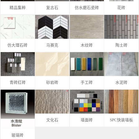
精品集粹
复古石
仿水磨石瓷砖
花砖
仿大理石砖
马赛克
木纹砖
陶土砖
青砖红砖
砂岩砖
手工砖
水泥砖
文化石
墙面砖
SPC快装墙板
玻璃砖